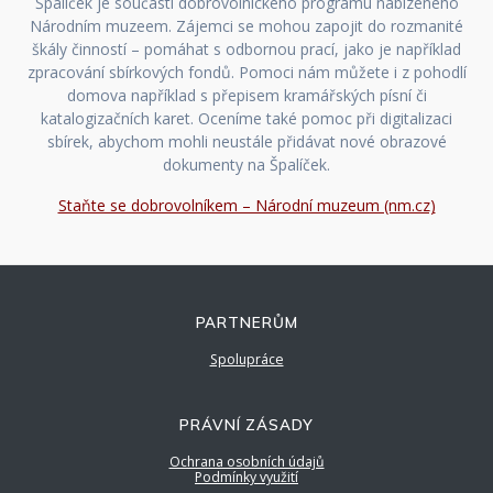
Špalíček je součástí dobrovolnického programu nabízeného
Národním muzeem. Zájemci se mohou zapojit do rozmanité
škály činností – pomáhat s odbornou prací, jako je například
zpracování sbírkových fondů. Pomoci nám můžete i z pohodlí
domova například s přepisem kramářských písní či
katalogizačních karet. Oceníme také pomoc při digitalizaci
sbírek, abychom mohli neustále přidávat nové obrazové
dokumenty na Špalíček.
Staňte se dobrovolníkem – Národní muzeum (nm.cz)
PARTNERŮM
Spolupráce
PRÁVNÍ ZÁSADY
Ochrana osobních údajů
Podmínky využití