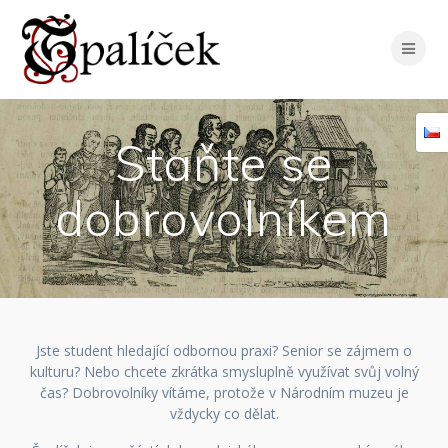
Skip
to
content
Staňte se
dobrovolníkem
Jste student hledající odbornou praxi? Senior se zájmem o
kulturu? Nebo chcete zkrátka smysluplně využívat svůj volný
čas? Dobrovolníky vítáme, protože v Národním muzeu je
vždycky co dělat.