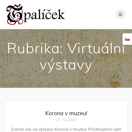
Skip
to
content
Rubrika:
Virtuální
výstavy
Korona v muzeu!
21. 12. 2020
Zveme vás na výstavu Korona v muzeu! Představíme vám