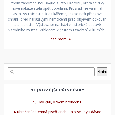
zpola zapomenutou světici svatou Koronu, která se díky
nové nákaze stala opět populární. Prozradíme vám, jak
získat 99 tisíc dukátů a ukážeme, jak se naši předkové
chránili před nakažlivými nemocemi před objevem očkování
a antibiotik. Výstava se nachází v historické budově
Národního muzea. Vzhledem k častému zavírání kulturních…
Read more
Hledat
NEJNOVĚJŠÍ PŘÍSPĚVKY
Spi, Havlíčku, v tvém hrobečku …
K ubrečení dojemná píseň aneb Stalo se kdysi dávno