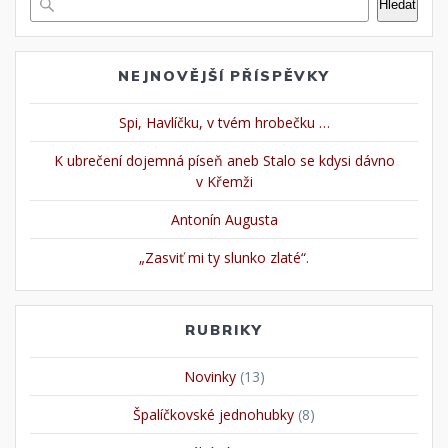
Hledat
NEJNOVĚJŠÍ PŘÍSPĚVKY
Spi, Havlíčku, v tvém hrobečku …
K ubrečení dojemná píseň aneb Stalo se kdysi dávno
v Křemži
Antonín Augusta
„Zasviť mi ty slunko zlaté“.
RUBRIKY
Novinky
(13)
Špalíčkovské jednohubky
(8)