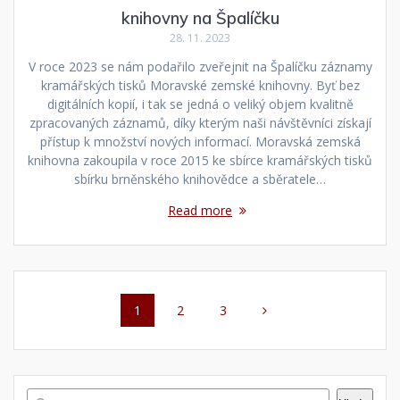
knihovny na Špalíčku
28. 11. 2023
V roce 2023 se nám podařilo zveřejnit na Špalíčku záznamy
kramářských tisků Moravské zemské knihovny. Byť bez
digitálních kopií, i tak se jedná o veliký objem kvalitně
zpracovaných záznamů, díky kterým naši návštěvníci získají
přístup k množství nových informací. Moravská zemská
knihovna zakoupila v roce 2015 ke sbírce kramářských tisků
sbírku brněnského knihovědce a sběratele…
Read more
Posts
Page
Page
Page
1
2
3
navigation