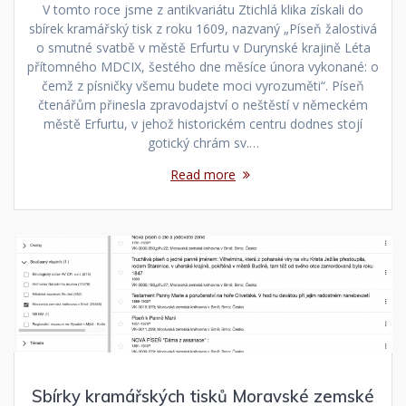
V tomto roce jsme z antikvariátu Ztichlá klika získali do
sbírek kramářský tisk z roku 1609, nazvaný „Píseň žalostivá
o smutné svatbě v městě Erfurtu v Durynské krajině Léta
přítomného MDCIX, šestého dne měsíce února vykonané: o
čemž z písničky všemu budete moci vyrozuměti“. Píseň
čtenářům přinesla zpravodajství o neštěstí v německém
městě Erfurtu, v jehož historickém centru dodnes stojí
gotický chrám sv.…
Read more
Sbírky kramářských tisků Moravské zemské