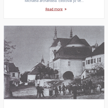
Michaela archanděla. Existoval již ve…
Read more