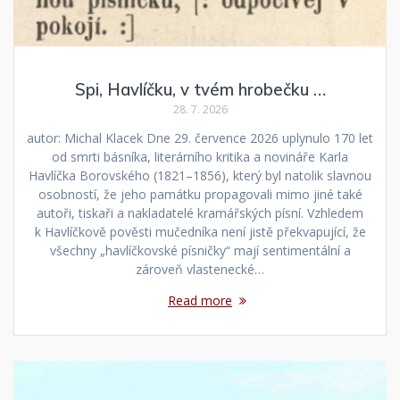
Spi, Havlíčku, v tvém hrobečku …
28. 7. 2026
autor: Michal Klacek Dne 29. července 2026 uplynulo 170 let
od smrti básníka, literárního kritika a novináře Karla
Havlíčka Borovského (1821–1856), který byl natolik slavnou
osobností, že jeho památku propagovali mimo jiné také
autoři, tiskaři a nakladatelé kramářských písní. Vzhledem
k Havlíčkově pověsti mučedníka není jistě překvapující, že
všechny „havlíčkovské písničky“ mají sentimentální a
zároveň vlastenecké…
Read more