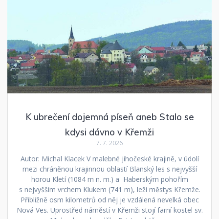
K ubrečení dojemná píseň aneb Stalo se
kdysi dávno v Křemži
7. 7. 2026
Autor: Michal Klacek V malebné jihočeské krajině, v údolí
mezi chráněnou krajinnou oblastí Blanský les s nejvyšší
horou Kletí (1084 m n. m.) a Haberským pohořím
s nejvyšším vrchem Klukem (741 m), leží městys Křemže.
Přibližně osm kilometrů od něj je vzdálená nevelká obec
Nová Ves. Uprostřed náměstí v Křemži stojí farní kostel sv.