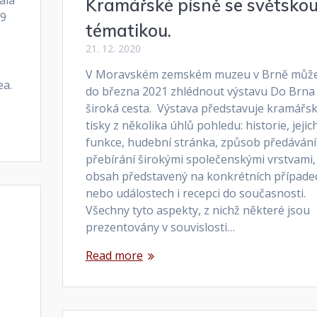
Kramářské písně se světsko
99
tématikou.
21. 12. 2020
V Moravském zemském muzeu v Brně můž
ea.
do března 2021 zhlédnout výstavu Do Brna
široká cesta. Výstava představuje kramářs
tisky z několika úhlů pohledu: historie, jejic
funkce, hudební stránka, způsob předávání
přebírání širokými společenskými vrstvami,
obsah představený na konkrétních případe
nebo událostech i recepci do současnosti.
Všechny tyto aspekty, z nichž některé jsou
prezentovány v souvislosti…
Read more