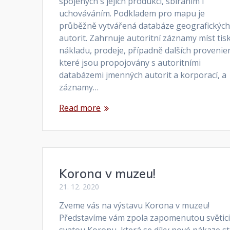
spojených s jejich produkcí, sbíráním i
uchováváním. Podkladem pro mapu je
průběžně vytvářená databáze geografickýc
autorit. Zahrnuje autoritní záznamy míst tis
nákladu, prodeje, případně dalších provenien
které jsou propojovány s autoritními
databázemi jmenných autorit a korporací, a
záznamy…
Read more
Korona v muzeu!
21. 12. 2020
Zveme vás na výstavu Korona v muzeu!
Představíme vám zpola zapomenutou světic
svatou Koronu, která se díky nové nákaze st