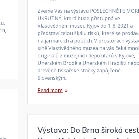
Zveme Vás na výstavu POSLECHNĚTE MOR
h
UKRUTNÝ, která bude přístupná ve
ku,
Vlastivědném muzeu Kyjov do 1. 8. 2021 a
cí,
představí celou škálu tisků, které se prodáv
na jarmarcích a poutích. V prostorách výsta
síně Vlastivědného muzea na vás čeká mn
originálů z muzejních depozitářů v Kyjově,
Uherském Brodě a Uherském Hradišti neb
dřevěné tiskařské štočky zapůjčené
Slovenským…
Read more
Výstava: Do Brna široká cest
i
ala