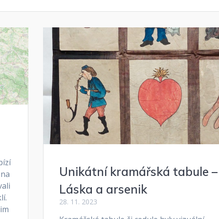
ízí
Unikátní kramářská tabule –
 na
ali
Láska a arsenik
í.
28. 11. 2023
nim