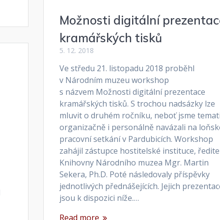
Možnosti digitální prezentac
kramářských tisků
5. 12. 2018
Ve středu 21. listopadu 2018 proběhl
v Národním muzeu workshop
s názvem Možnosti digitální prezentace
kramářských tisků. S trochou nadsázky lze
mluvit o druhém ročníku, neboť jsme temati
organizačně i personálně navázali na loňsk
pracovní setkání v Pardubicích. Workshop
zahájil zástupce hostitelské instituce, ředite
Knihovny Národního muzea Mgr. Martin
Sekera, Ph.D. Poté následovaly příspěvky
jednotlivých přednášejících. Jejich prezentac
l
jsou k dispozici níže.…
Read more