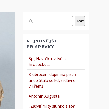
Hledat
NEJNOVĚJŠÍ
PŘÍSPĚVKY
Spi, Havlíčku, v tvém
hrobečku …
K ubrečení dojemná píseň
aneb Stalo se kdysi dávno
v Křemži
Antonín Augusta
„Zasviť mi ty slunko zlaté“.