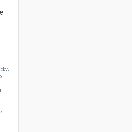
e
cky,
é
l
e