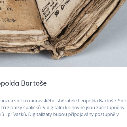
opolda Bartoše
muzea sbírku moravského sběratele Leopolda Bartoše. Sbí
 tři zlomky špalíčků. V digitální knihovně jsou zpřístupněny
čků i přívazků. Digitalizáty budou připojovány postupně v