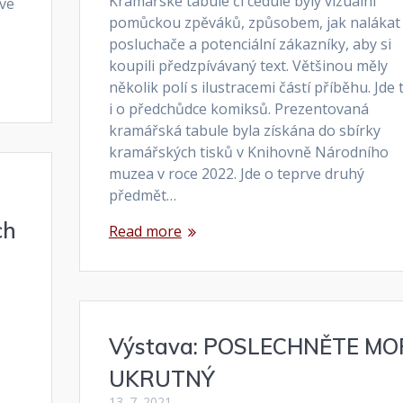
Kramářské tabule či cedule byly vizuální
 ve
pomůckou zpěváků, způsobem, jak nalákat
posluchače a potenciální zákazníky, aby si
koupili předzpívávaný text. Většinou měly
několik polí s ilustracemi částí příběhu. Jde 
i o předchůdce komiksů. Prezentovaná
kramářská tabule byla získána do sbírky
kramářských tisků v Knihovně Národního
muzea v roce 2022. Jde o teprve druhý
předmět…
ch
Read more
Výstava: POSLECHNĚTE M
UKRUTNÝ
13. 7. 2021